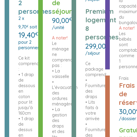
la
2
de
capacité
personnes
séjour
Premium
maximu
du
2 x
logement
90,00
€
bungalo
9,70
soit
8
€
/unité
A noter!
19,40
€
Les
personnes
A noter!
bébés
pour 2
Le
299,00
€
sont
personnes
ménage
comptabi
/séjour
ne
comme
Ce kit
comprend
1
comprend
Ce
pas :
personne
:
package
• La
• 1 drap
comprend:
vaisselle
Frais
de
•
•
Frais
dessous
Fourniture
L'évacuation
en
des
de
des
coton
draps
ordures
réser
pour lit
• Lits
ménagères
jusqu'à
faits à
• La
30,00
160cm
votre
gestion
• 1 drap
arrivée
/dossier
des
de
•
draps
Gratu
dessus
Fourniture
et des
en
des