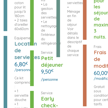
pour
lits
coton
serviettes
• La
les
pour lit
•
gestion
jusqu'à
Ménage
séjou
des
160cm
en fin
serviettes
de
• 2 taies
de
• Le
maxi
d'oreiller
séjour
nettoyage
60x60cm
Voir
3
de
détails
l'intérieur
nuits.
dans le
Equipement
du
descriptif
Location
réfrigérateur
de
Frais
de
chaque
Frais
Service
service
serviettes
Petit
de
6,80
€
déjeuner
modif
/personne
9,50
€
60,00
Ce kit
/modific
/personne
comprend
:
Gratuit
• 1
sous
Service
serviette
conditio
Early
douche
pour cer
• 1
check-
tarifs.