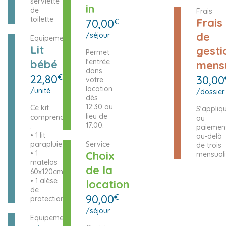
serviette
in
de
Frais
toilette
Frais
70,00
€
de
/séjour
Equipement
Lit
gesti
Permet
bébé
l'entrée
mensu
dans
22,80
€
30,00
votre
location
/unité
/dossier
dès
12:30 au
Ce kit
S'appliq
lieu de
comprend
au
17:00.
:
paiemen
• 1 lit
au-delà
parapluie
Service
de trois
• 1
Choix
mensuali
matelas
de la
60x120cm
• 1 alèse
location
de
90,00
€
protection
/séjour
Equipement