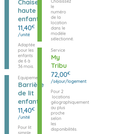
Chaise
Choisissez
le
haute
numéro
enfant
de la
location
11,40
€
dans le
modèle
/unité
sélectionné.
Adaptée
pour les
Service
enfants
My
de 6 à
Tribu
36 mois.
72,00
€
Equipement
/séjour/logement
Barrière
de lit
Pour 2
locations
enfant
géographiquement
au plus
11,40
€
proche
/unité
selon
les
Pour lit
disponibilités.
simple.