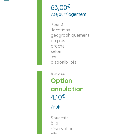
63,00
€
/séjour/logement
Pour 3
locations
géographiquement
au plus
proche
selon
les
disponibilités.
Service
Option
annulation
4,10
€
/nuit
Souscrite
à la
réservation,