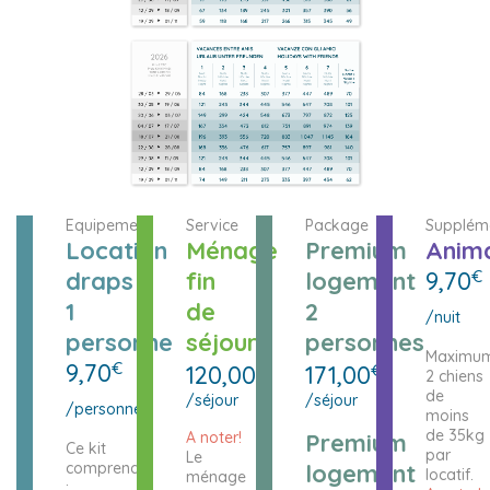
Equipement
Service
Package
Supplém
Location
Ménage
Premium
Anim
draps
fin
logement
9,70
€
1
de
2
/nuit
personne
séjour
personnes
Maximu
9,70
€
120,00
€
171,00
€
2 chiens
de
/séjour
/séjour
/personne
moins
de 35kg
A noter!
Premium
Ce kit
par
Le
comprend
logement
locatif.
ménage
: