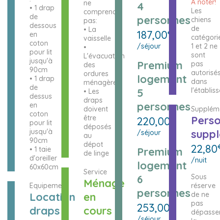
A noter!
ne
4
• 1 drap
Les
comprends
de
personnes
chiens
pas:
dessous
de
• La
187,00
€
en
catégori
vaisselle
coton
/séjour
1 et 2 ne
•
pour lit
sont
L'évacuation
jusqu'à
Premium
pas
des
90cm
autorisé
ordures
logement
• 1 drap
dans
ménagères
de
5
l'établis
• Les
dessus
draps
personnes
en
doivent
Supplém
coton
être
Pers
220,00
€
pour lit
déposés
jusqu'à
suppl
/séjour
au
90cm
dépot
22,80
• 1 taie
Premium
de linge
d'oreiller
/nuit
logement
60x60cm
Service
6
Sous
Ménage
Equipement
réserve
personnes
Location
en
de ne
pas
253,00
€
draps
cours
dépasse
/séjour