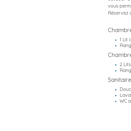
vous perme
Réservez d
Chambre
1 Lit
Rang
Chambre
2 Lit
Rang
Sanitair
Douch
Lavab
WC au