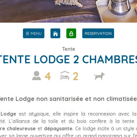
☰ MENU
RESERVATION
Tente
TENTE LODGE 2 CHAMBRE
4
2
ente Lodge non sanitarisée et non climatisée
 Lodge
est atypique, elle inspire la reconnexion avec la
cité. L’alliance de la toile et du bois confère à la tent
re chaleureuse
et
dépaysante
. Ce lodge incite à un style 
ec sa large ouverture qui offre un grand panorama sur l'e