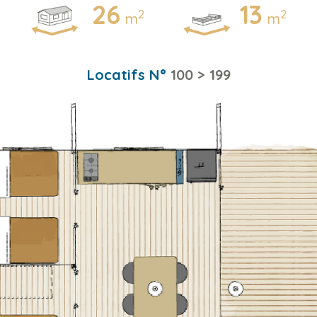
26
13
2
2
m
m
Locatifs N°
100 > 199