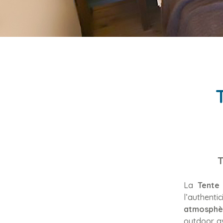
T
La
Tente
l’authenti
atmosphè
outdoor av