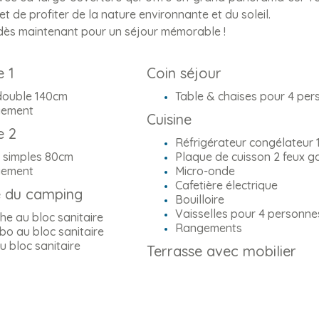
t de profiter de la nature environnante et du soleil.
ès maintenant pour un séjour mémorable !
 1
Coin séjour
 double 140cm
Table & chaises pour 4 per
ement
Cuisine
 2
Réfrigérateur congélateur 
s simples 80cm
Plaque de cuisson 2 feux g
ement
Micro-onde
Cafetière électrique
e du camping
Bouilloire
Vaisselles pour 4 personne
e au bloc sanitaire
Rangements
o au bloc sanitaire
 bloc sanitaire
Terrasse avec mobilier