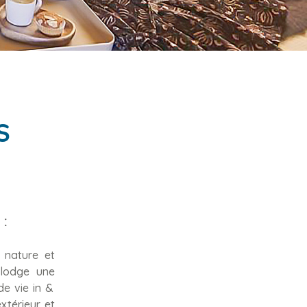
S
 :
 nature et
e lodge une
de vie in &
xtérieur et