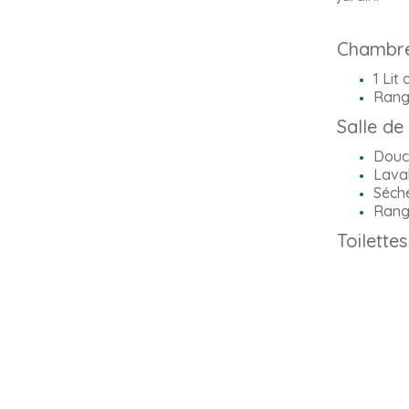
Chambr
1 Lit
Rang
Salle de
Douc
Lava
Séch
Rang
Toilette