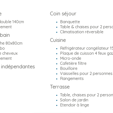
e
Coin séjour
 double 140cm
Banquette
ement
Table & chaises pour 2 pers
Climatisation réversible
 bain
Cuisine
he 80x80cm
bo
Réfrigérateur congélateur 1
e cheveux
Plaque de cuisson 4 feux ga
ement
Micro-onde
Cafetière filtre
s indépendantes
Bouilloire
Vaisselles pour 2 personnes
Rangements
Terrasse
Table, chaises pour 2 perso
Salon de jardin
Etendoir à linge