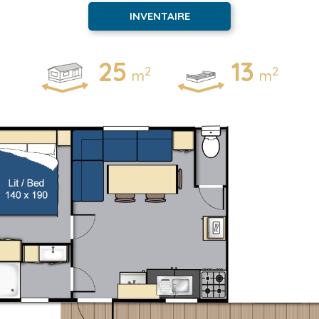
INVENTAIRE
25
13
2
2
m
m