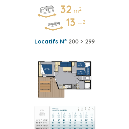
32
2
m
13
2
m
Locatifs N°
200 > 299