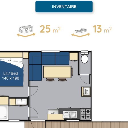
INVENTAIRE
25
13
2
2
m
m