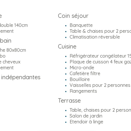
e
Coin séjour
 double 140cm
Banquette
ement
Table & chaises pour 2 pers
Climatisation réversible
 bain
Cuisine
he 80x80cm
bo
Réfrigérateur congélateur 1
e cheveux
Plaque de cuisson 4 feux ga
ement
Micro-onde
Cafetière filtre
s indépendantes
Bouilloire
Vaisselles pour 2 personnes
Rangements
Terrasse
Table, chaises pour 2 perso
Salon de jardin
Etendoir à linge