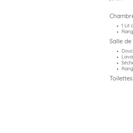
Chambr
1 Lit
Rang
Salle de
Douc
Lava
Séch
Rang
Toilette