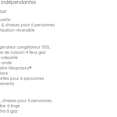
s indépendantes
our
uette
 & chaises pour 6 personnes
tisation réversible
gérateur congélateur 150L
e de cuisson 4 feux gaz
vaisselle
o-onde
tière Nespresso®
loire
elles pour 6 personnes
ements
, chaises pour 6 personnes
oir à linge
cha à gaz