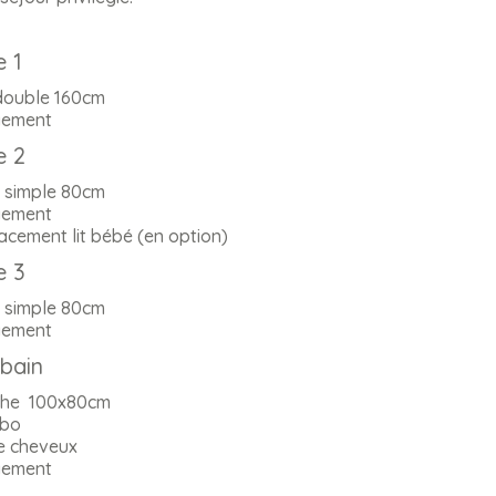
 1
 double 160cm
ement
 2
s simple 80cm
ement
cement lit bébé (en option)
 3
s simple 80cm
ement
 bain
he 100x80cm
bo
e cheveux
ement