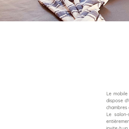
Le mobile
dispose d'
chambres o
Le salon-
entièreme
invite à un