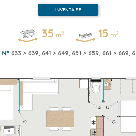
INVENTAIRE
35
15
2
2
m
m
s N°
633 > 639, 641 > 649, 651 > 659, 661 > 669, 