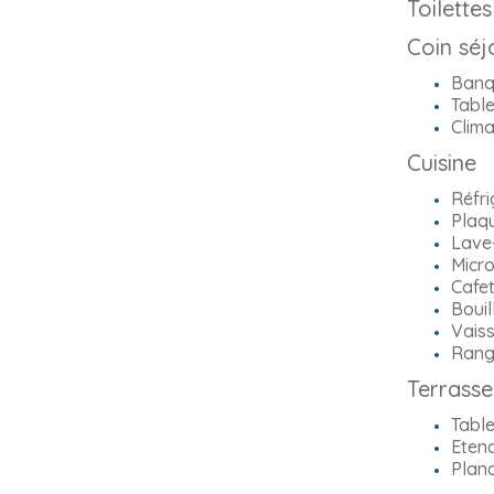
Toilette
Coin séj
Banq
Table
Clima
Cuisine
Réfri
Plaqu
Lave-
Micr
Cafe
Bouil
Vaiss
Rang
Terrasse
Table
Etend
Plan